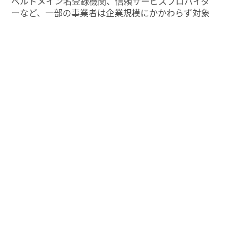
ベルドメイン名登録機関、信頼サービスプロバイダ
ーなど、一部の事業者は企業規模にかかわらず対象
になる場合があります。
さらに、グループ企業の関係性や各国の国内法によ
って評価が変わることもあります。
そのため、自社がNIS2の対象となるか、また主要エ
ンティティと重要エンティティのどちらに該当する
かは、業種、企業規模、提供サービス、企業グルー
プ構造、対象国の国内法を踏まえて個別に評価する
必要があります。
NIS2対策の第一歩は、自社がNIS2に該当するか、該
当する場合はどの区分になるのかを明らかにするこ
とです。Enobyteの
NIS2アセスメント
で診断し確認
してみましょう。
今すぐ無料でNIS2アセスメントを受ける